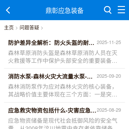
鼎彰应急装备
主页
>
问题答疑
>
防护差异全解析：防火头盔的耐高温VS救援头盔的
2025-11-25
森林草原消防头盔是森林草原消防人员在灭
火救援等工作中保护头部安全的重要装备。
在森林草原灭火救援现场，可防止消防人员
头部受到火焰、热气、烟...
消防水泵-森林火灾大流量水泵-四缸柱塞泵-山地
2025-09-20
森林消防泵作为应对森林火灾的核心装备，
其战略价值主要体现在三个方面：一是突破
传统灭火方式的地理限制，通过高压输水技
术快速构建防火隔离带，...
应急救灾物资包括什么-灾害应急储备物资六大类
2025-08-29
应急物资储备是现代社会抵御风险的安全气
囊。从2008年汶川地震中幸存者依靠储备物