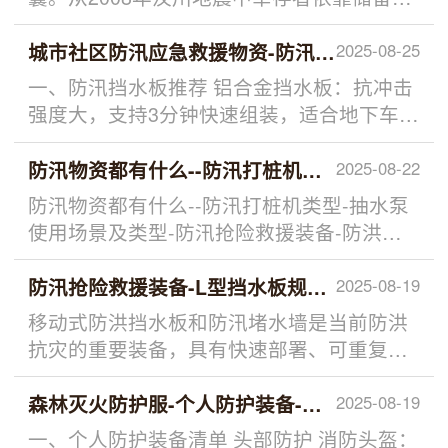
资坚持获救，到2023年土耳其地震时国际救
援队优先调拨分类物资的案...
城市社区防汛应急救援物资-防汛沙袋-防水抗旱水
2025-08-25
一、防汛挡水板推荐 铝合金挡水板：抗冲击
强度大，支持3分钟快速组装，适合地下车库
等关键区域。 L型塑料挡水板：遇水不倒，
可阻挡0.5米高水量，运输...
防汛物资都有什么--防汛打桩机类型-抽水泵使用
2025-08-22
防汛物资都有什么--防汛打桩机类型-抽水泵
使用场景及类型-防汛抢险救援装备-防洪排
涝设备...
防汛抢险救援装备-L型挡水板规格-堵水式挡水墙
2025-08-19
移动式防洪挡水板和防汛堵水墙是当前防洪
抗灾的重要装备，具有快速部署、可重复使
用、适应性强等特点。 1. 产品类型与特点 快
速折叠式：部分产品可...
森林灭火防护服-个人防护装备-森林灭火装备-森
2025-08-19
一、个人防护装备清单 头部防护 消防头盔：