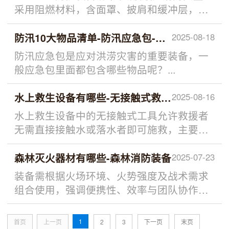
采用阻燃材料，含面罩、披肩和缓冲层，可
抵抗冲击和高温（如鼎彰大禹的森林防火头
盔）。 头灯：佩戴于头...
防汛10大物品清单-防汛应急包-防汛组合工具包
2025-08-18
防汛应急包是应对洪涝灾害的重要装备，一
般应急包里面都包含哪些物品呢？...
水上救生设备有哪些-无接触式救生工具
2025-08-16
水上救生设备中的无接触式工具允许救援者
无需直接接触水或落水者即可施救，主要包
括传统手动工具和现代智能设备两大类。
一、传统无接触式救生工具...
森林灭火器材有哪些-森林消防装备
2025-07-23
装备需根据火场环境、火势强度及战术需求
组合使用，强调便携性、效率与团队协作。
各类工具的定期维护（如油锯保养、水枪密
封检查、组合工具防锈）...
1
首页
上一页
2
3
下一页
末页