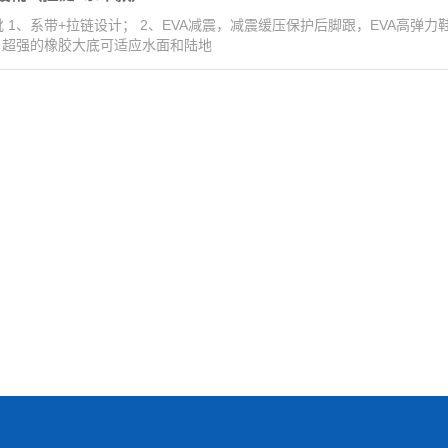
 1、系带+拉链设计； 2、EVA减震，减震缓压保护后脚跟，EVA高弹
4、超强的橡胶大底可适应水面和陆地