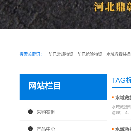
搜索关键词：
防汛常规物资
防汛抢险物资
水域救援装备
TAG
网站栏目
水域救
水域救援靴
采购案例
清理； 
产品中心
水域救