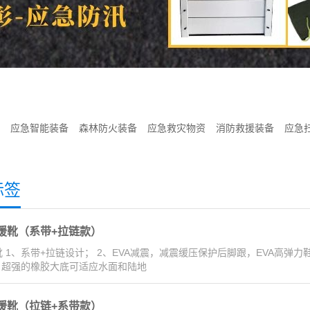
应急智能装备
森林防火装备
应急救灾物资
消防救援装备
应急
标签
援靴（系带+拉链款）
 1、系带+拉链设计； 2、EVA减震，减震缓压保护后脚跟，EVA高弹
4、超强的橡胶大底可适应水面和陆地
援靴（拉链+系带款）