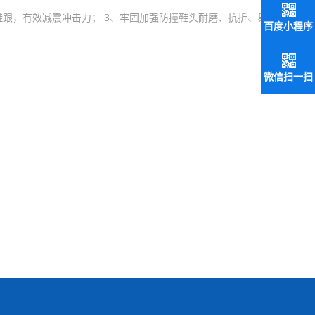
力鞋跟，有效减震冲击力； 3、牢固加强防撞鞋头耐磨、抗折、易
百度小程序
微信扫一扫