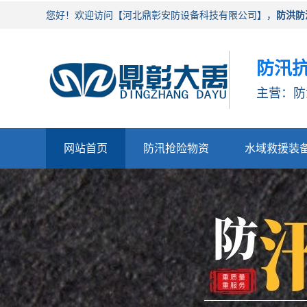
您好！欢迎访问【河北鼎彰安防设备科技有限公司】，
防洪防
防汛抗
主营：防
网站首页
防汛抢险物资
水域救援装