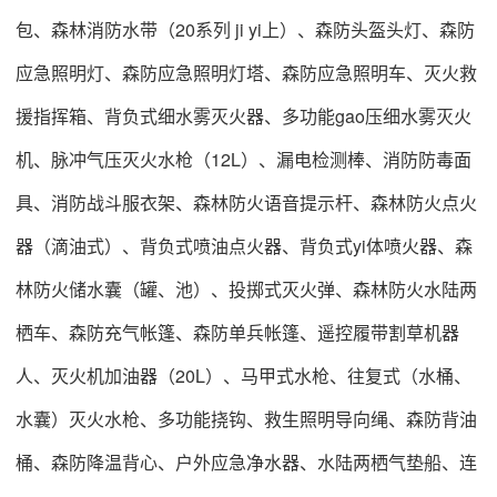
包、森林消防水带（20系列 ji yi上）、森防头盔头灯、森防
应急照明灯、森防应急照明灯塔、森防应急照明车、灭火救
援指挥箱、背负式细水雾灭火器、多功能gao压细水雾灭火
机、脉冲气压灭火水枪（12L）、漏电检测棒、消防防毒面
具、消防战斗服衣架、森林防火语音提示杆、森林防火点火
器（滴油式）、背负式喷油点火器、背负式yi体喷火器、森
林防火储水囊（罐、池）、投掷式灭火弹、森林防火水陆两
栖车、森防充气帐篷、森防单兵帐篷、遥控履带割草机器
人、灭火机加油器（20L）、马甲式水枪、往复式（水桶、
水囊）灭火水枪、多功能挠钩、救生照明导向绳、森防背油
桶、森防降温背心、户外应急净水器、水陆两栖气垫船、连