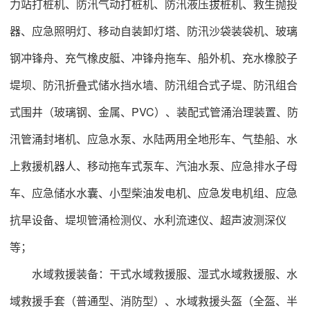
力站打桩机、防汛气动打桩机、防汛液压拔桩机、救生抛投
器、应急照明灯、移动自装卸灯塔、防汛沙袋装袋机、玻璃
钢冲锋舟、充气橡皮艇、冲锋舟拖车、船外机、充水橡胶子
堤坝、防汛折叠式储水挡水墙、防汛组合式子堤、防汛组合
式围井（玻璃钢、金属、PVC）、装配式管涌治理装置、防
汛管涌封堵机、应急水泵、水陆两用全地形车、气垫船、水
上救援机器人、移动拖车式泵车、汽油水泵、应急排水子母
车、应急储水水囊、小型柴油发电机、应急发电机组、应急
抗旱设备、堤坝管涌检测仪、水利流速仪、超声波测深仪
等；
水域救援装备：干式水域救援服、湿式水域救援服、水
域救援手套（普通型、消防型）、水域救援头盔（全盔、半