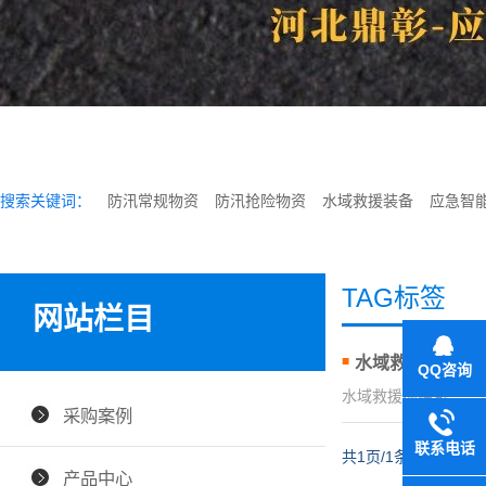
搜索关键词：
防汛常规物资
防汛抢险物资
水域救援装备
应急智
TAG标签
网站栏目
水域救援抛绳包
QQ咨询
水域救援抛绳包
采购案例
联系电话
共1页/1条
产品中心