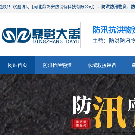
您好！欢迎访问【河北鼎彰安防设备科技有限公司】，
防洪防汛物资
、
防
防汛抗洪物
主营：防洪防汛物
网站首页
防汛抢险物资
水域救援装备