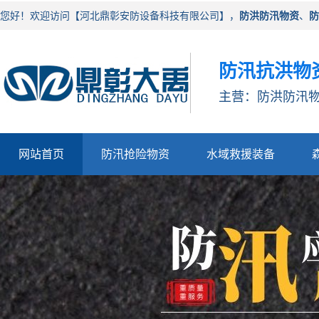
您好！欢迎访问【河北鼎彰安防设备科技有限公司】，
防洪防汛物资
、
防
防汛抗洪物
主营：防洪防汛物
网站首页
防汛抢险物资
水域救援装备