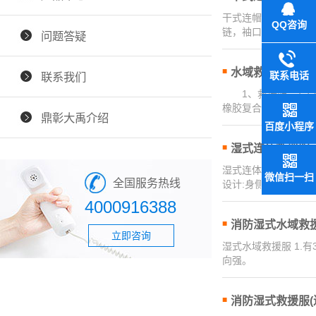
干式连帽水域救援服
QQ咨询
链，袖口、领口魔术
问题答疑
水域救援服（湿
联系电话
联系我们
1、救援服：1.1 
橡胶复合面料制造，
鼎彰大禹介绍
百度小程序
湿式连体救援服
湿式连体救援服 材料
微信扫一扫
全国服务热线
设计:身侧增设添大
4000916388
消防湿式水域救
立即咨询
湿式水域救援服 1.
向强。
消防湿式救援服(