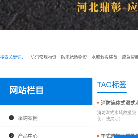
搜索关键词：
防汛常规物资
防汛抢险物资
水域救援装备
应急智
TAG标签
网站栏目
消防连体式湿式
消防湿式水域救援服
采购案例
使四肢灵活；
产品中心
干式连帽水域救