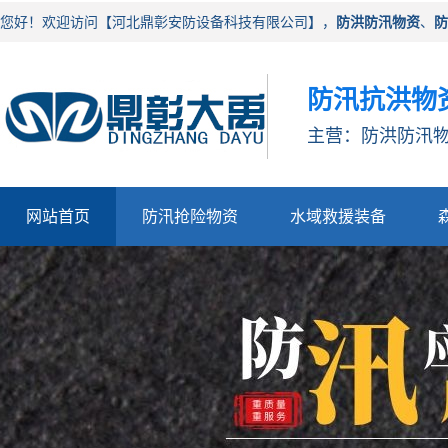
您好！欢迎访问【河北鼎彰安防设备科技有限公司】，
防洪防汛物资
、
防
防汛抗洪物
主营：防洪防汛物
网站首页
防汛抢险物资
水域救援装备