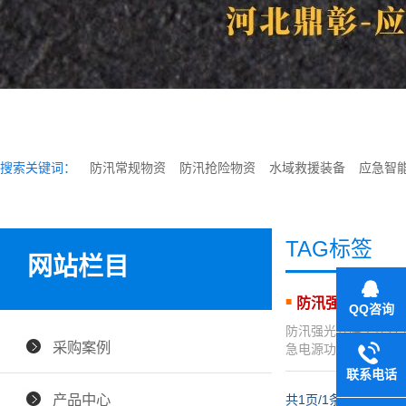
搜索关键词：
防汛常规物资
防汛抢险物资
水域救援装备
应急智
TAG标签
网站栏目
防汛强光升降工
QQ咨询
防汛强光升降工作灯 
采购案例
急电源功能，灯具用
联系电话
产品中心
共1页/1条