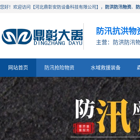
您好！欢迎访问【河北鼎彰安防设备科技有限公司】，
防洪防汛物资
、
防
防汛抗洪物
主营：防洪防汛物
网站首页
防汛抢险物资
水域救援装备