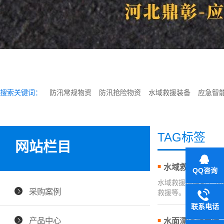
搜索关键词：
防汛常规物资
防汛抢险物资
水域救援装备
应急智
TAG标签
网站栏目
水域救援抛绳包
QQ咨询
水域救援抛绳包 产品
采购案例
救援等。 适用于：
联系电话
产品中心
水面漂浮救生绳