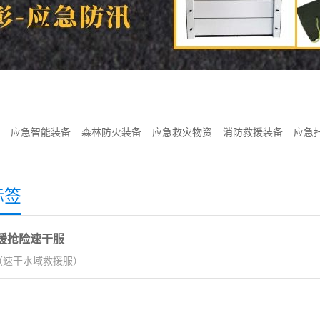
应急智能装备
森林防火装备
应急救灾物资
消防救援装备
应急
标签
援抢险速干服
（速干水域救援服）