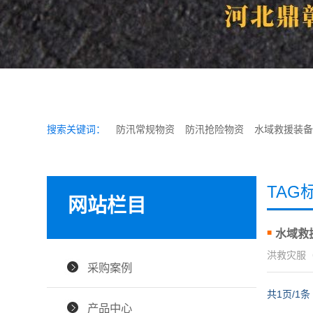
搜索关键词：
防汛常规物资
防汛抢险物资
水域救援装备
TAG
网站栏目
水域救
洪救灾服
采购案例
共1页/1条
产品中心