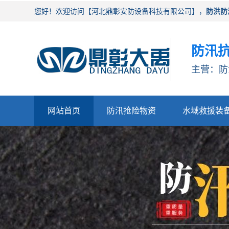
您好！欢迎访问【河北鼎彰安防设备科技有限公司】，
防洪防
防汛抗
主营：防
网站首页
防汛抢险物资
水域救援装