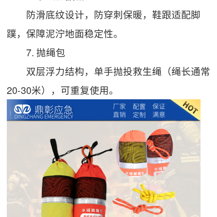
防滑底纹设计，防穿刺保暖，鞋跟适配脚
蹼，保障泥泞地面稳定性。
7. 抛绳包
双层浮力结构，单手抛投救生绳（绳长通常
20-30米），可重复使用。