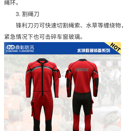
绳环。
3. 割绳刀
锋利刀刃可快速切割绳索、水草等缠绕物，
紧急情况下也可击碎车窗玻璃。