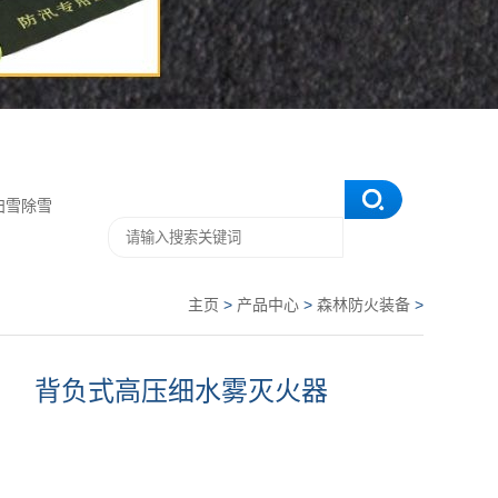
扫雪除雪
主页
>
产品中心
>
森林防火装备
>
背负式高压细水雾灭火器