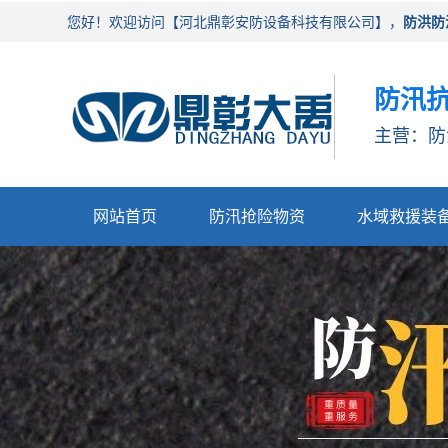
您好！欢迎访问【河北鼎彰安防设备科技有限公司】，
防洪防
防汛抗
主营：防
网站首页
防汛抢险物资
水域救援装