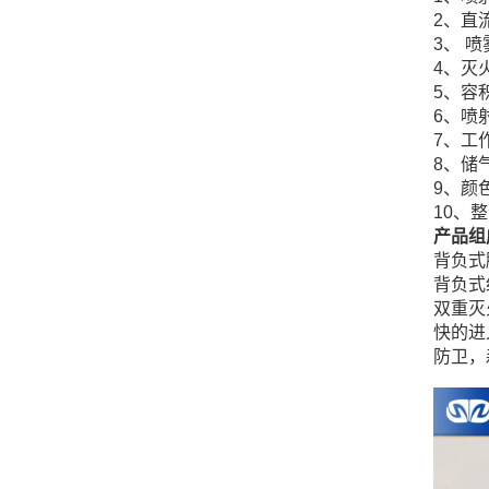
2
3
4、
5、
6
7
8、
9、颜
10、
产品组
背负式
背负式
双重灭
快的进
防卫，