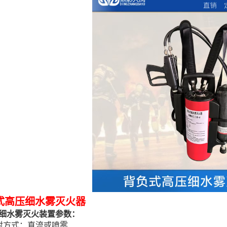
式高压细水雾灭火器
细水雾灭火装置参数：
射方式：直流或喷雾