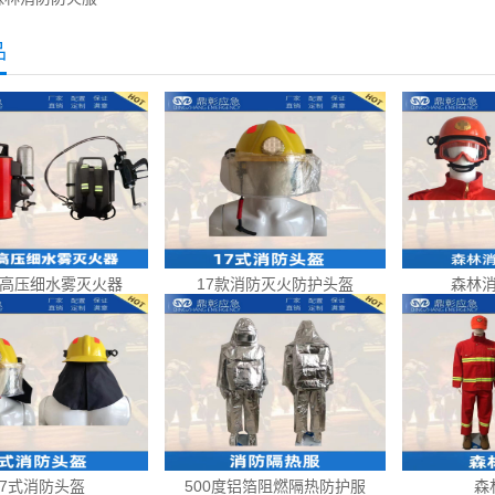
品
高压细水雾灭火器
17款消防灭火防护头盔
森林
17式消防头盔
500度铝箔阻燃隔热防护服
森