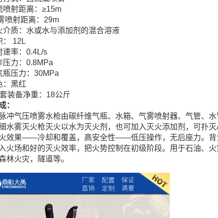
、直流喷射距离：≥15m
、 喷雾喷射距离：29m
灭火介质：水或水与添加剂的混合溶液
容积： 12L
、喷射速率：0.4L/s
、工作压力：0.8MPa
储气瓶压力：30MPa
色：黑红
整套装备净重：18公斤
成：
脉冲气压喷雾水枪由碳纤维气瓶、水箱、气雾喷射器、气管、水
细水雾灭火枪灭火以水为灭火剂，也可加入灭火添加剂，可扑灭
火效果——冷却和覆盖，高安全性——低压操作，无后座力。背
入火场和好的灭火效率，把火势控制在初级阶段。用于石油、火
森林火灾，隧道等。