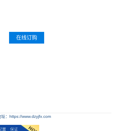
在线订购
：https://www.dzyjfx.com