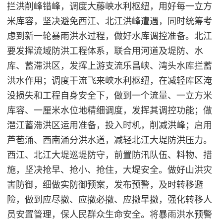
拦洪削峰错峰，调度大藤峡水利枢纽，用好每一立方
米库容，坚决避免西江、北江洪峰遭遇，同时统筹考
虑到新一轮暴雨洪水过程，做好水库调控准备。北江
要发挥流域防洪工程体系，联合用河道及堤防、水
库、蓄滞洪区，发挥上游支流乐昌峡、湾头水库拦蓄
洪水作用；调度干流飞来峡水利枢纽，在减轻库区淹
没损失和工程自身安全下，做到一个流量、一立方米
库容、一厘米水位地精细调度，发挥其调控功能；做
潖江蓄滞洪区运用准备，投入时机，削减洪峰；启用
芦苞涌、西南涌分洪水道，减轻北江大堤防洪压力。
西江、北江大堤巡堤防守，前置防汛队伍、料物、措
施，坚决抢早、抢小、抢住，大堤安全。做好山洪灾
害防御，细做实防御预案，发布预警，及时转移避
险，做到应尽撤、应撤必撤、应撤早撤，强化转移人
员安置管理，保人民群众生命安全。将暴雨洪水预警