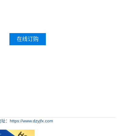
在线订购
：https://www.dzyjfx.com