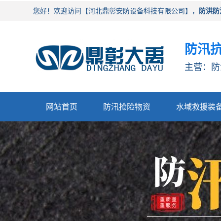
您好！欢迎访问【河北鼎彰安防设备科技有限公司】，
防洪防
防汛抗
主营：防
网站首页
防汛抢险物资
水域救援装