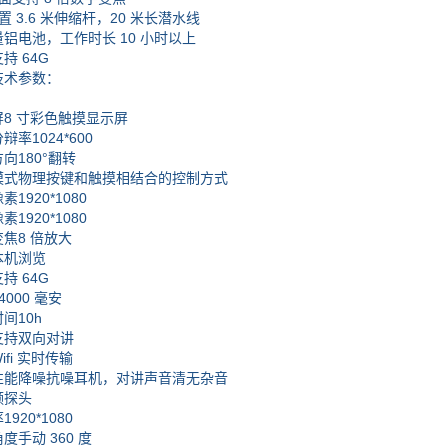
3.6 米伸缩杆，20 米长潜水线
电池，工作时长 10 小时以上
 64G
术参数：
 寸彩色触摸显示屏
1024*600
180°翻转
物理按键和触摸相结合的控制方式
920*1080
920*1080
8 倍放大
机浏览
 64G
00 毫安
10h
持双向对讲
i 实时传输
降噪抗噪耳机，对讲声音清无杂音
探头
20*1080
动 360 度