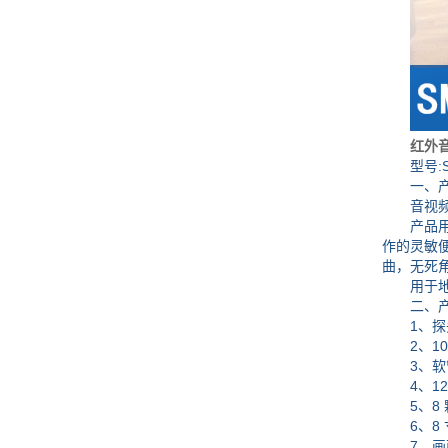
红外
型号:SM
一、产
音视频生
产品用操
作的灵敏便
曲，无死
用于地震
二、产
1、探头
2、108
3、软管
4、12
5、8 
6、8 
7、画面