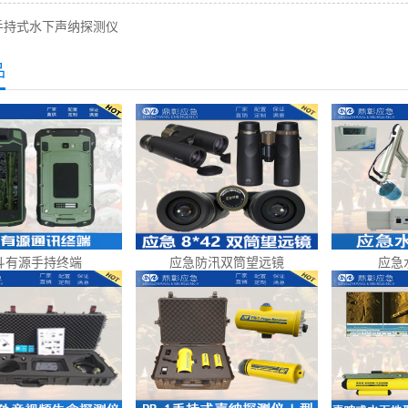
手持式水下声纳探测仪
品
斗有源手持终端
应急防汛双筒望远镜
应急