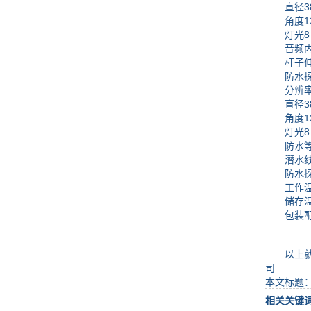
直径38
角度12
灯光8 
音频内置
杆子伸缩杆
防水探
分辨率19
直径38
角度12
灯光8 
防水等级
潜水线2
防水探头
工作温度-
储存温度-
包装配
以上就是
司
本文标题
相关关键