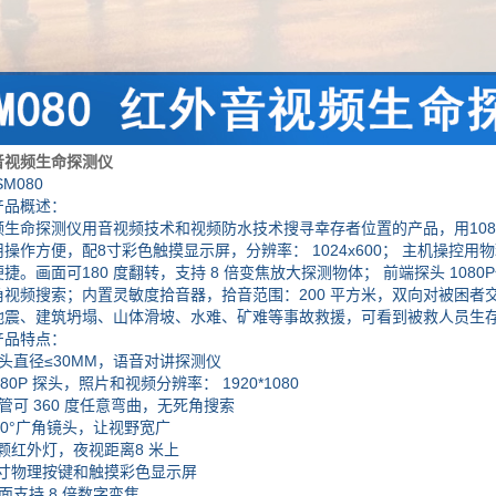
音视频生命探测仪
080
品概述：
命探测仪用音视频技术和视频防水技术搜寻幸存者位置的产品，用108
作方便，配8寸彩色触摸显示屏，分辨率： 1024x600； 主机操控
捷。画面可180 度翻转，支持 8 倍变焦放大探测物体； 前端探头 1080P像素
角视频搜索；内置灵敏度拾音器，拾音范围：200 平方米，双向对被困者
、建筑坍塌、山体滑坡、水难、矿难等事故救援，可看到被救人员生存
品特点：
直径≤30MM，语音对讲探测仪
0P 探头，照片和视频分辨率： 1920*1080
可 360 度任意弯曲，无死角搜索
0°广角镜头，让视野宽广
颗红外灯，夜视距离8 米上
寸物理按键和触摸彩色显示屏
支持 8 倍数字变焦