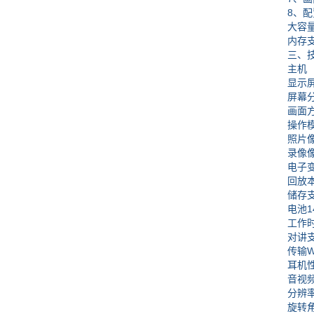
8、配置 
大容量铝
内存支持
三、技
主机
显示屏8
屏幕分辩率
画面方向
操作模式
照片像素1
录像像素1
电子变焦
回放本
储存支持
电池140
工作时间
对讲支
传输Wif
耳机性能
音视频
分辨率19
旋转角度手