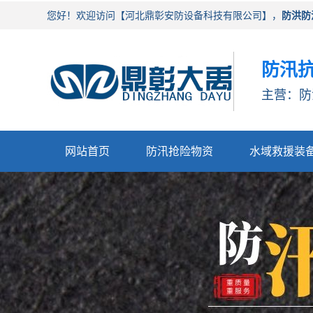
您好！欢迎访问【河北鼎彰安防设备科技有限公司】，
防洪防
防汛抗
主营：防
网站首页
防汛抢险物资
水域救援装