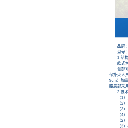
品牌：
型号：DZ
1.结构
款式为
领部可立
保扑火人
9cm）胸
腰局部采
2.技术
（1）尺码：
（2）材
（3）P
（4）阻
（2）阴
（3）损