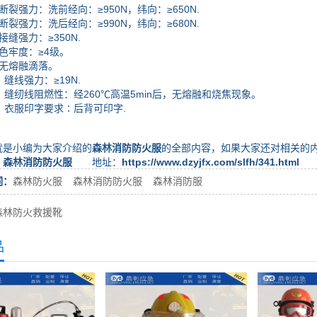
强力：洗前经向：≥950N，纬向：≥650N.
强力：洗后经向：≥990N，纬向：≥680N.
强力：≥350N.
牢度：≥4级。
熔融滴落。
线强力：≥19N.
纫线阻燃性：经260℃高温5min后，无熔融和烧焦现象。
衣服印字要求∶后背可印字.
小编为大家介绍的
森林消防防火服
的全部内容，如果大家还对相关的
：
森林消防防火服
地址：
https://www.dzyjfx.com/slfh/341.html
词：
森林防火服
森林消防防火服
森林消防服
森林防火救援靴
品