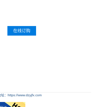
在线订购
：https://www.dzyjfx.com