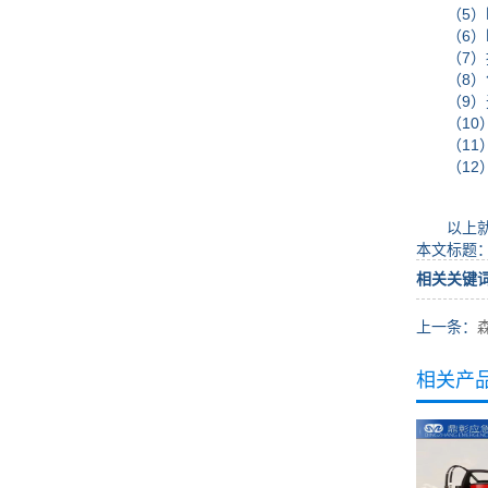
（5）断裂
（6）断裂
（7）接缝
（8）色
（9）无
（10）缝
（11）缝
（12）
以上就是
本文标题
相关关键
上一条：
相关产