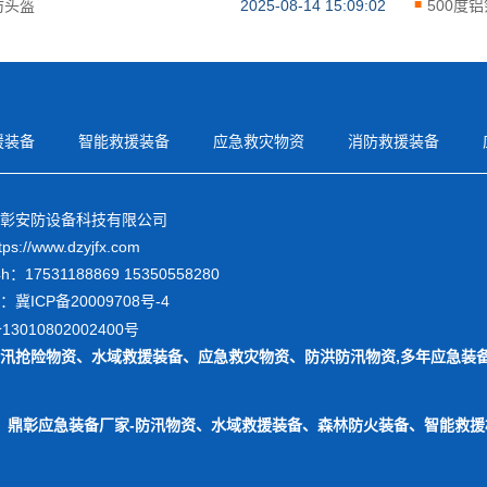
防头盔
2025-08-14 15:09:02
500度
援装备
智能救援装备
应急救灾物资
消防救援装备
彰安防设备科技有限公司
://www.dzyjfx.com
：17531188869 15350558280
：
冀ICP备20009708号-4
3010802002400号
汛抢险物资
、
水域救援装备
、
应急救灾物资
、
防洪防汛物资
,多年应急装
鼎彰应急装备厂家-防汛物资、水域救援装备、森林防火装备、智能救援