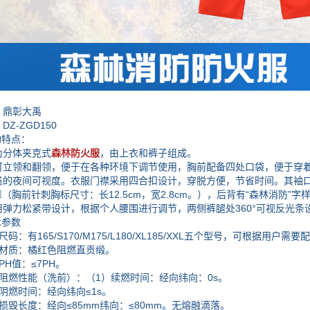
鼎彰大禹
-ZGD150
特点：
分体夹克式
森林防火服
，由上衣和裤子组成。
领和翻领，便于在各种环境下调节使用，胸前配备四处口袋，便于穿着
员的夜间可视度。衣服门襟采用四合扣设计，穿脱方便，节省时间。其袖口
章（胸前针刺胸标尺寸：长12.5cm，宽2.8cm。），后背有“森林消
用弹力松紧带设计，根据个人腰围进行调节，两侧裤腿处360°可视反光条
参数
有165/S170/M175/L180/XL185/XXL五个型号，可根据用户需要
质：橘红色阻燃直贡缎。
H值：≤7PH。
燃性能（洗前）：（1）续燃时间：经向纬向：0s。
燃时间：经向纬向≤1s。
毁长度：经向≤85mm纬向：≤80mm。无熔融滴落。