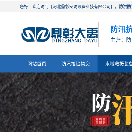
您好！欢迎访问【河北鼎彰安防设备科技有限公司】，
防洪防
防汛抗
主营：防
网站首页
防汛抢险物资
水域救援装