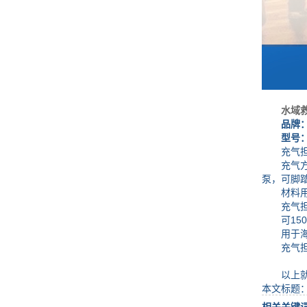
水域
品牌
型号：DZ
充气担架
充气方式
泵，可脚
材料用T
充气担架
可150
用于海、
充气担架
以上就是
本文标题