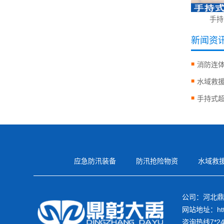
手持
新闻资
消防连
水域救
手持式
应急防汛装备
防汛抢险物资
水域救
公司：河北鼎
网站地址：https
咨询热线7*24h