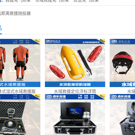
词：
救援充气担架
水域救援充气担架
应急充气担架
远距离救援抛投器
品
体式湿式水域救援服
水域救援定位浮标浮筒
水