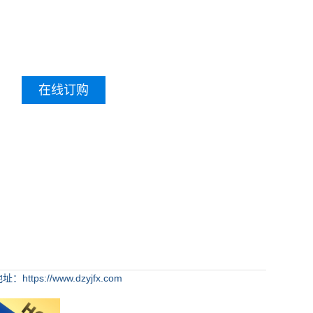
在线订购
：https://www.dzyjfx.com