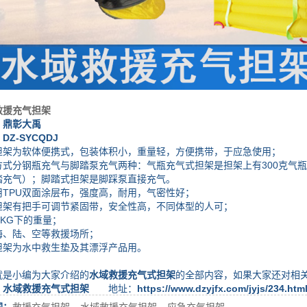
救援充气担架
：鼎彰大禹
-SYCQDJ
为软体便携式，包装体积小，重量轻，方便携带，于应急使用；
分钢瓶充气与脚踏泵充气两种：气瓶充气式担架是担架上有300克气瓶
踏充气）；脚踏式担架是脚踩泵直接充气。
PU双面涂层布，强度高，耐用，气密性好；
有把手可调节紧固带，安全性高，不同体型的人可；
KG下的重量；
陆、空等救援场所；
为水中救生垫及其漂浮产品用。
小编为大家介绍的
水域救援充气式担架
的全部内容，如果大家还对相
：
水域救援充气式担架
地址：
https://www.dzyjfx.com/jyjs/234.htm