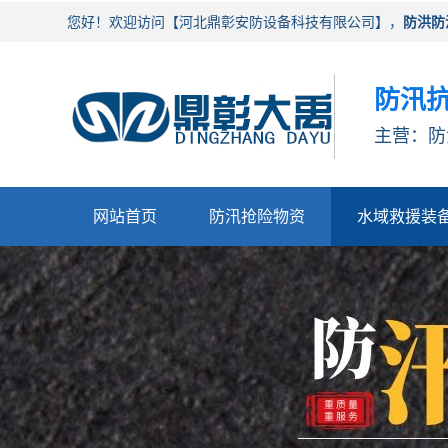
您好！欢迎访问【河北鼎彰安防设备科技有限公司】，
防洪防
防汛抗
主营：防
网站首页
防汛抢险物资
水域救援装