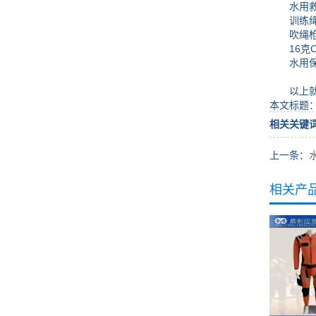
水用救援
训练绳包
吹绳枪1
16克C
水用保护
以上就是
本文标题
相关关键
上一条：
相关产