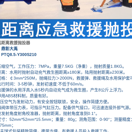
远距离救援抛投器
：鼎彰大禹
8.5-Y300S210
：
气，工作压力：7MPa，重量7.5KG（净重），抛射质量1.8KG。
：水用时抛射自动充气救生圈距离≥180米，陆用抛射距离≥230米。
￠3mm*250M，抛绳拉力＞2000N，救援弹、救援绳及水用保护套
间：3-5秒钟，发射初速度:不低于60m/s。
弹的水用浮具入水5秒内自动充气成为救生圈，产生8公斤上浮力。
ABS材料制，质量有好。
压空气为发射动力，有安全按钮联锁，安全，操作简捷方便。
体带压力表，可指示气缸压力。配备供气接口，可迅速连接外部气源。
射角度射角校准器，抛射距离，抛射角度准到0.1°。
52mm*52mm*15.5mm；重量：80g；测角范围：0-90°；测量精度
.75mm；
夫球式包装精致简便，携带方便，有救援人员投入救援工作。