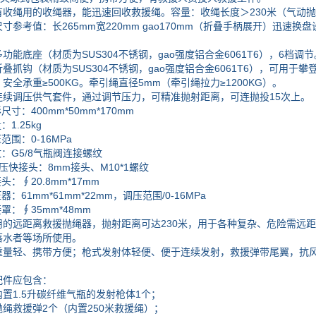
绳用的收绳器，能迅速回收救援绳。容量：收绳长度＞230米（气动抛投
考值：长265mm宽220mm gao170mm（折叠手柄展开）迅速换
底座（材质为SUS304不锈钢，gao强度铝合金6061T6），6档调节。
钩（材质为SUS304不锈钢，gao强度铝合金6061T6），可用于
安全承重≥500KG。牵引绳直径5mm（牵引绳拉力≥1200KG）。
调压供气套件，通过调节压力，可精准抛射距离，可连抛投15次上。
寸：400mm*50mm*170mm
1.25kg
围：0-16MPa
G5/8气瓶阀连接螺纹
压快接头：8mm接头、M10*1螺纹
：∮20.8mm*17mm
61mm*61mm*22mm，调压范围/0-16MPa
：∮35mm*48mm
远距离救援抛绳器，抛射距离可达230米，用于各种复杂、危险需远距离
落水者等场所使用。
轻、携带方便；枪式发射体轻便、便于连续发射，救援弹带尾翼，抗风性
。
件应包含：
1.5升碳纤维气瓶的发射枪体1个；
救援弹2个（内置250米救援绳）；