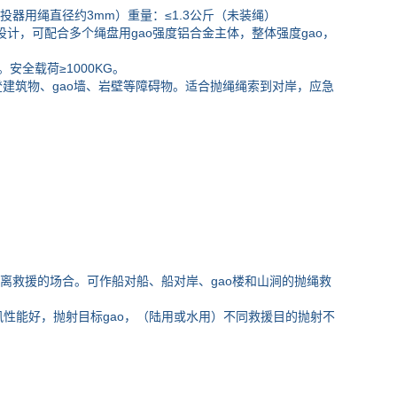
器用绳直径约3mm）重量：≤1.3公斤（未装绳）
盘设计，可配合多个绳盘用gao强度铝合金主体，整体强度gao，
安全载荷≥1000KG。
攀登建筑物、gao墙、岩壁等障碍物。适合抛绳绳索到对岸，应急
救援的场合。可作船对船、船对岸、gao楼和山涧的抛绳救
能好，抛射目标gao，（陆用或水用）不同救援目的抛射不