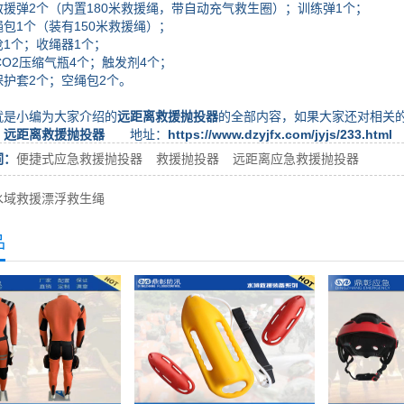
弹2个（内置180米救援绳，带自动充气救生圈）；训练弹1个；
1个（装有150米救援绳）；
个；收绳器1个；
O2压缩气瓶4个；触发剂4个；
套2个；空绳包2个。
小编为大家介绍的
远距离救援抛投器
的全部内容，如果大家还对相关
：
远距离救援抛投器
地址：
https://www.dzyjfx.com/jyjs/233.html
词：
便捷式应急救援抛投器
救援抛投器
远距离应急救援抛投器
水域救援漂浮救生绳
品