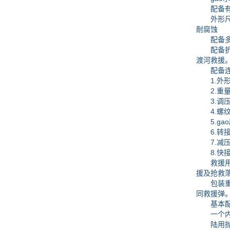
配备有收
外形尺寸参
耐腐蚀
配备多功能
配备折叠抓
渡河救援。
配备连续
1.外形尺
2.重量：
3.调压范
4.螺纹：
5.gao
6.转接头
7.减压器：
8.快接罩
救援用的
援及抢救
包装重量
同救援弹
基本配
一个内置
陆用抛绳