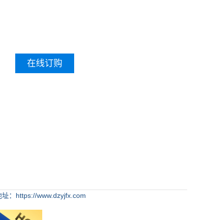
在线订购
：https://www.dzyjfx.com