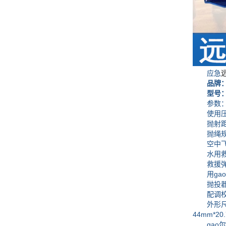
应急
品牌
型号：PTQ
参数
使用压缩空
抛射距离
抛绳规格：
空中飞行时
水用救援
救援弹用
用gao
抛投器阀
配调校发
外形尺寸：
44mm*20
gao尔