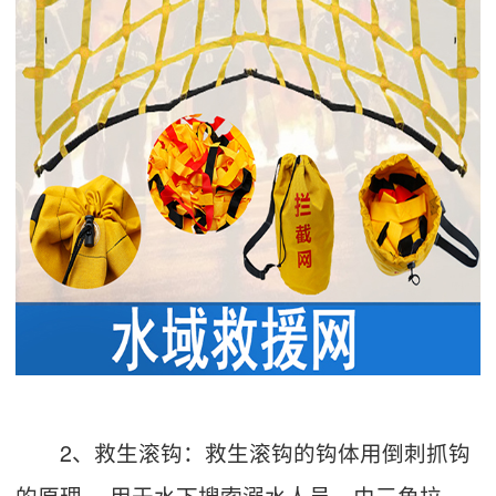
2、救生滚钩：救生滚钩的钩体用倒刺抓钩
的原理， 用于水下搜索溺水人员，由三角拉