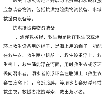
遭受自然灾害地区开展防汛抗旱和水域救援
应急装备物资，包括抗洪抢险类物资装备、水域
救援类设备等。
抗洪抢险类物资装备：
1、漂浮救援绳：救生绳是绑在救生衣或浮
环上救生设备用的绳子，是海上用的绳子，能配
在救生衣、救生圈小帆船上、救生设备浮上、救
生筏上，救生绳能浮在河面，用时救生衣或浮环
丢向溺水者，溺水者将浮环套在胳膊上（救生衣
套在腋窝下），弯折胳膊。等溺水者套好浮环或
救生衣，救援者拖拽浮索，救出落水者。