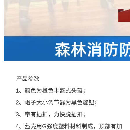
产品参数
1、颜色为橙色半盔式头盔；
2、帽子大小调节器为黑色旋钮；
3、带有插扣，为快脱插扣；
4、盔壳用G强度塑料材料制成，顶部有加