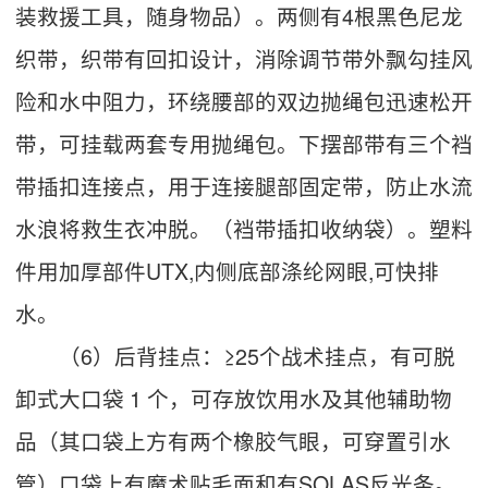
装救援工具，随身物品）。两侧有4根黑色尼龙
织带，织带有回扣设计，消除调节带外飘勾挂风
险和水中阻力，环绕腰部的双边抛绳包迅速松开
带，可挂载两套专用抛绳包。下摆部带有三个裆
带插扣连接点，用于连接腿部固定带，防止水流
水浪将救生衣冲脱。（裆带插扣收纳袋）。塑料
件用加厚部件UTX,内侧底部涤纶网眼,可快排
水。
（6）后背挂点：≥25个战术挂点，有可脱
卸式大口袋 1 个，可存放饮用水及其他辅助物
品（其口袋上方有两个橡胶气眼，可穿置引水
管）口袋上有魔术贴毛面和有SOLAS反光条。