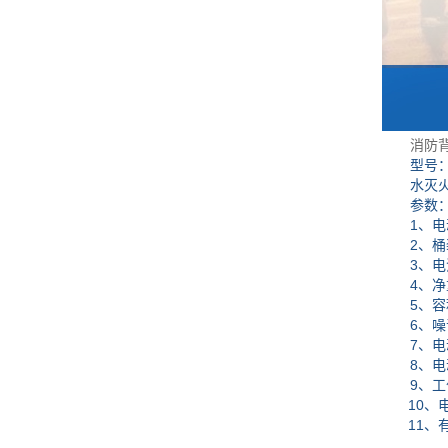
消防
型号：D
水灭火
参数
1、电动
2、桶
3、电池
4、净重
5、容积
6、噪音：
7、电动
8、电动作
9、工作压
10、电池
11、有