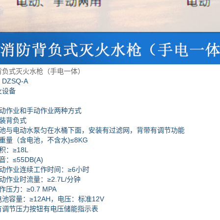
背负式灭火水枪（手电一体）
ZSQ-A
设备
：
作业和手动作业两种方式
装背负式
与电动水泵匀在水桶下面，安装有过滤网，背带有调节功能
量（含电池，不含水)≤8KG
：≥18L
≤55DB(A)
作业连续工作时间：≥6小时
业时流量：≥2.7L/分钟
力：≥0.7 MPA
容量：≥12AH，电压：标准12V
调节压力按钮有电压储能指示表