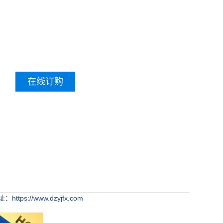
在线订购
https://www.dzyjfx.com