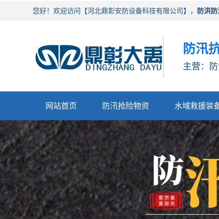
您好！欢迎访问【河北鼎彰安防设备科技有限公司】，
防洪防
防汛抗
主营：防
网站首页
防汛抢险物资
水域救援装