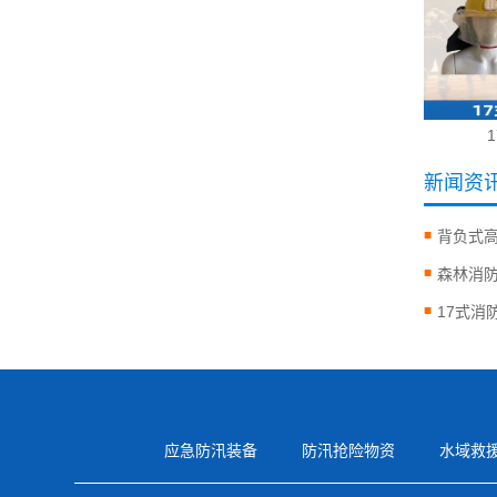
新闻资
背负式
森林消
17式消
应急防汛装备
防汛抢险物资
水域救