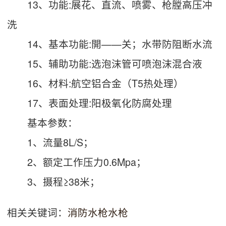
13、功能:展花、直流、喷雾、枪膛高压冲
洗
14、基本功能:開——关；水带防阻断水流
15、辅助功能:选泡沫管可喷泡沫混合液
16、材料:航空铝合金（T5热处理）
17、表面处理:阳极氧化防腐处理
基本参数：
1、流量8L/S；
2、额定工作压力0.6Mpa；
3、摄程≥38米；
相关关键词：
消防水枪
水枪