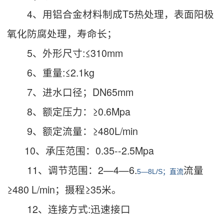
4、用铝合金材料制成T5热处理，表面阳极
氧化防腐处理，寿命长；
5、外形尺寸:≤310mm
6、重量:≤2.1kg
7、进水口径；DN65mm
8、额定压力：≥0.6Mpa
9、额定流量：≥480L/min
10、承压范围：0.35--2.5Mpa
11、调节范围：2—4—6.
流量
5—8L/S；直流
≥480 L/min；摄程≥35米。
12、连接方式:迅速接口