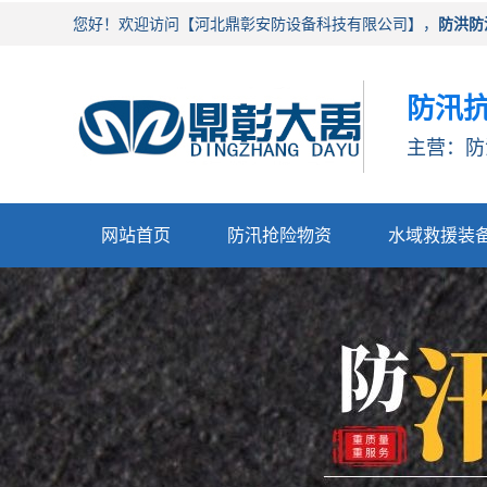
您好！欢迎访问【河北鼎彰安防设备科技有限公司】，
防洪防
防汛抗
主营：防
网站首页
防汛抢险物资
水域救援装