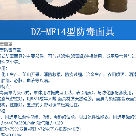
防毒面罩
4型防毒面罩
滤式防毒面具的主要部件，可与过滤件(滤毒罐)连接使用，或用导气管与
摄性区尘等。
应用：
、化工生产、矿山开采、消防救援、防疫过程、冶金生产、农田喷洒、洒
、肺部、心脏、血液等疾病。
和特点：
型防毒面罩为头带式，罩体用注摄成型工艺，表面磨砂，与防化服配套使用
动态气密性好，用95%成年人戴;面具材质天然硅胶，面屏为聚碳酸酯表
结构，性能好。五点式头带可调节松紧适宜。
规格
间：同选定过源件(2级、3级、4级)的性能，见过滤件性能表，同选定罐的
:<40Pa(30L/min;吸气阻力＜29
视野:>75%;双目视野:>72%;下方视野:>40度;
;≤0.01%;