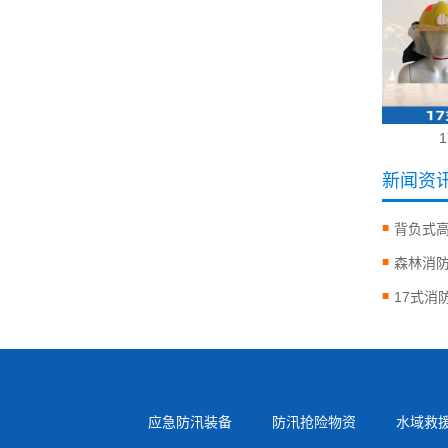
新闻资
背负式
森林消
17式消
应急防汛装备
防汛抢险物资
水域救