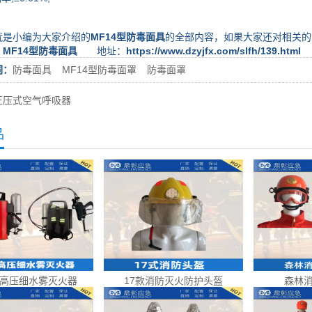
小编为大家介绍的
MF14型防毒面具
的全部内容，如果大家还对相关的
：
MF14型防毒面具
地址：
https://www.dzyjfx.com/slfh/139.html
词：
防毒面具
MF14型防毒面罩
防毒面罩
正压式空气呼吸器
品
高压细水雾灭火器
17款消防灭火防护头盔
森林