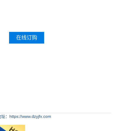
在线订购
：https://www.dzyjfx.com