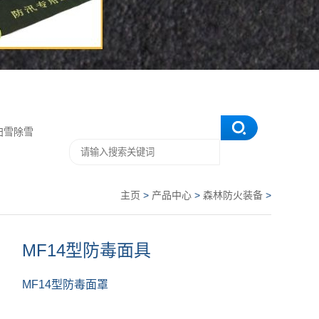
扫雪除雪
主页
>
产品中心
>
森林防火装备
>
MF14型防毒面具
MF14型防毒面罩