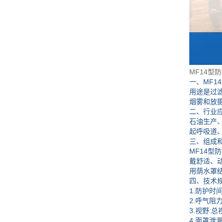
MF14型
一、MF1
用途是过
烟雾和放
二、行业
石油生产
起呼吸道
三、组成
MF14
戴舒适、
用荫水罩
四、技术
1.防护时
2.呼气阻力力
3.视野:总
4.面罩泄漏率