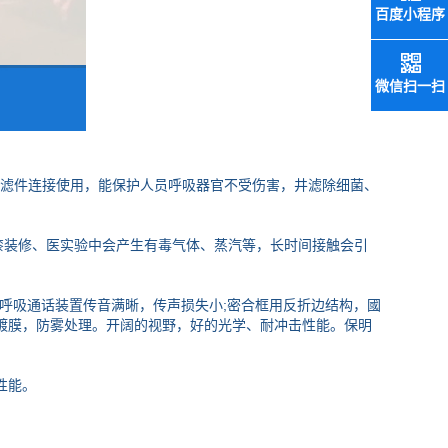
百度小程序
微信扫一扫
过滤件连接使用，能保护人员呼吸器官不受伤害，井滤除细菌、
漆装修、医实验中会产生有毒气体、蒸汽等，长时间接触会引
，呼吸通话装置传音满晰，传声损失小;密合框用反折边结构，國
面镀膜，防雾处理。开阔的视野，好的光学、耐冲击性能。保明
性能。