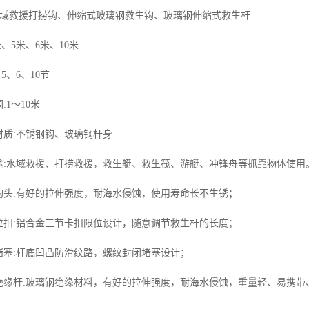
 水域救援打捞钩、伸缩式玻璃钢救生钩、玻璃钢伸缩式救生杆
米、5米、6米、10米
、5、6、10节
:1～10米
材质:不锈钢钩、玻璃钢杆身
途:水域救援、打捞救援，救生艇、救生筏、游艇、冲锋舟等抓靠物体使用
钩头:有好的拉伸强度，耐海水侵蚀，使用寿命长不生锈；
位扣:铝合金三节卡扣限位设计，随意调节救生杆的长度；
堵塞:杆底凹凸防滑纹路，螺纹封闭堵塞设计；
绝缘杆:玻璃钢绝缘材料，有好的拉伸强度，耐海水侵蚀，重量轻、易携带