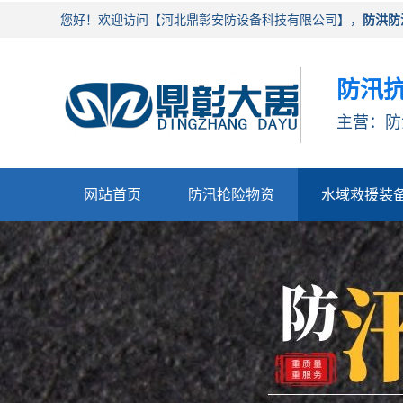
您好！欢迎访问【河北鼎彰安防设备科技有限公司】，
防洪防
防汛抗
主营：防
网站首页
防汛抢险物资
水域救援装