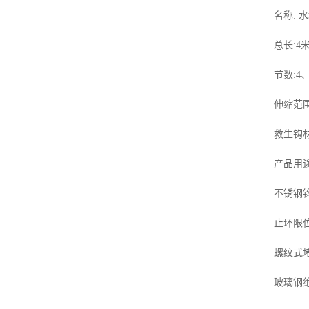
名称:
总长:4
节数:4
伸缩范围
救生钩
产品用
不锈钢
止环限
螺纹式
玻璃钢