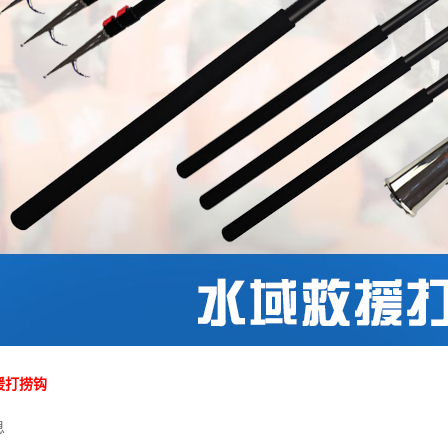
援打捞钩
息