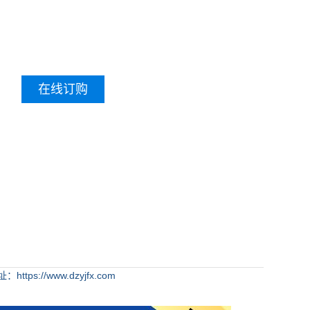
在线订购
https://www.dzyjfx.com