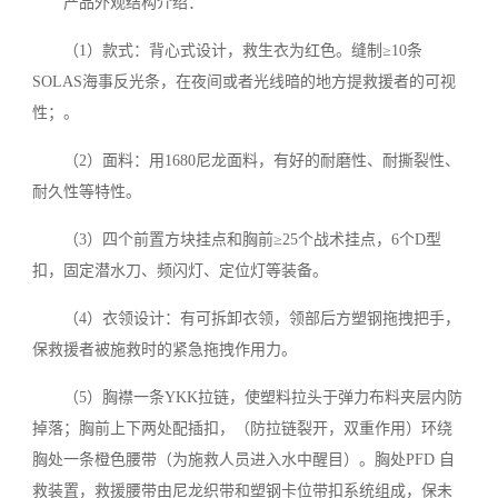
产品外观结构介绍：
（1）款式：背心式设计，救生衣为红色。缝制≥10条
SOLAS海事反光条，在夜间或者光线暗的地方提救援者的可视
性；。
（2）面料：用1680尼龙面料，有好的耐磨性、耐撕裂性、
耐久性等特性。
（3）四个前置方块挂点和胸前≥25个战术挂点，6个D型
扣，固定潜水刀、频闪灯、定位灯等装备。
（4）衣领设计：有可拆卸衣领，领部后方塑钢拖拽把手，
保救援者被施救时的紧急拖拽作用力。
（5）胸襟一条YKK拉链，使塑料拉头于弹力布料夹层内防
掉落；胸前上下两处配插扣，（防拉链裂开，双重作用）环绕
胸处一条橙色腰带（为施救人员进入水中醒目）。胸处PFD 自
救装置，救援腰带由尼龙织带和塑钢卡位带扣系统组成，保未