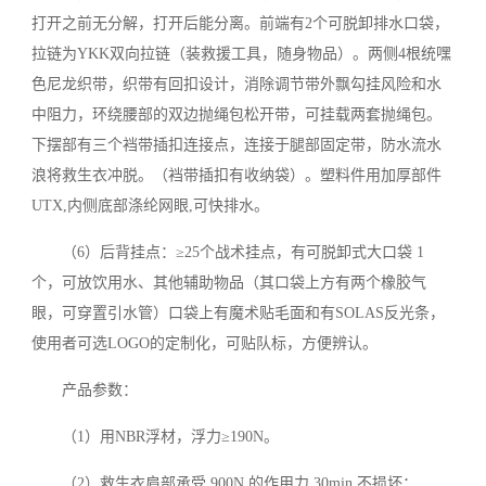
打开之前无分解，打开后能分离。前端有2个可脱卸排水口袋，
拉链为YKK双向拉链（装救援工具，随身物品）。两侧4根统嘿
色尼龙织带，织带有回扣设计，消除调节带外飘勾挂风险和水
中阻力，环绕腰部的双边抛绳包松开带，可挂载两套抛绳包。
下摆部有三个裆带插扣连接点，连接于腿部固定带，防水流水
浪将救生衣冲脱。（裆带插扣有收纳袋）。塑料件用加厚部件
UTX,内侧底部涤纶网眼,可快排水。
（6）后背挂点：≥25个战术挂点，有可脱卸式大口袋 1
个，可放饮用水、其他辅助物品（其口袋上方有两个橡胶气
眼，可穿置引水管）口袋上有魔术贴毛面和有SOLAS反光条，
使用者可选LOGO的定制化，可贴队标，方便辨认。
产品参数：
（1）用NBR浮材，浮力≥190N。
（2）救生衣肩部承受 900N 的作用力 30min 不损坏；