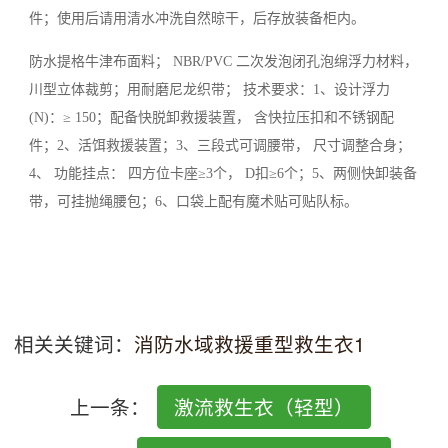
件；使用后请用清水冲洗自然晾干，后存放装备柜内。
防水提格牛津布面料； NBR/PVC 二次发泡闭孔泡绵浮力材料，
川型立体裁剪；用耐磨尼龙织带； 技术要求：1、设计浮力
(N)：≥ 150；配备快脱卸救援装置， 含快拉压扣和不锈钢配
件；2、活饵救援装置；3、三段式可调腰带， 尺寸调整合身；
4、 功能挂点： 四方位卡座≥3个， D扣≥6个；5、两侧快卸装备
带，可挂抛绳腰包；6、口袋上配有魔术贴可贴队标。
相关关键词：
消防水域救援重型救生衣1
上一条：
激流救生衣（轻型）