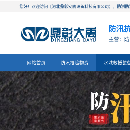
您好！欢迎访问【河北鼎彰安防设备科技有限公司】，
防洪防
防汛抗
主营：防
网站首页
防汛抢险物资
水域救援装