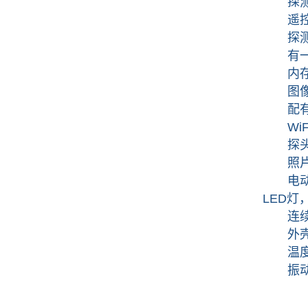
探测张
遥控距
探测
有一键
内存支
图像有
配有线
WiF
探头直
照片和视
电动旋
LED灯
连续工
外壳防
温度范
振动试验