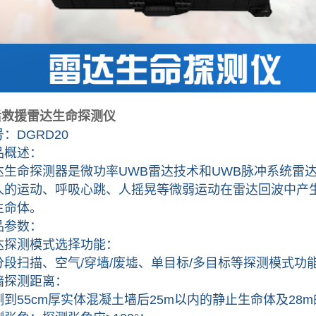
后救援雷达生命探测仪
DGRD20
概述：
命探测器是微功率UWB雷达技术和UWB脉冲系统雷达
人的运动、呼吸心跳、人摇晃等微弱运动在雷达回波中产
生命体。
参数：
测模式选择功能：
扫描、空气/穿墙/废墟、单目标/多目标等探测模式功
探测距离：
55cm厚实体混凝土墙后25m以内的静止生命体及28