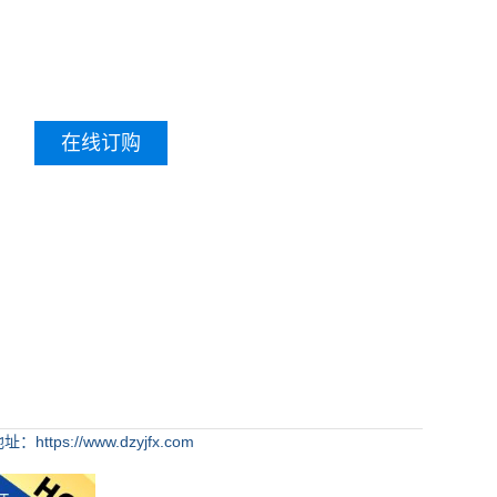
在线订购
：https://www.dzyjfx.com