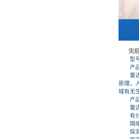
灾
型号：
产品
雷达生
原理，
域有无
产品
雷达探
有分段
隔墙
探测到