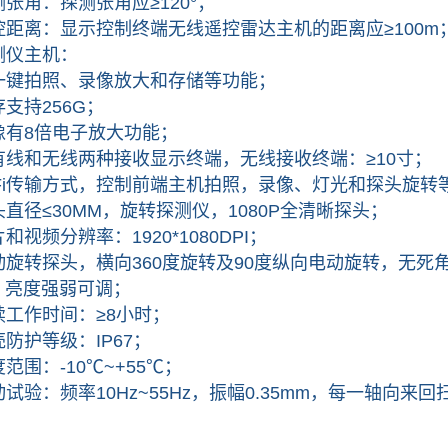
角：探测张角应≥120°；
离：显示控制终端无线遥控雷达主机的距离应≥100m
仪主机：
拍照、录像放大和存储等功能；
持256G；
8倍电子放大功能；
和无线两种接收显示终端，无线接收终端：≥10寸；
i传输方式，控制前端主机拍照，录像、灯光和探头旋转
径≤30MM，旋转探测仪，1080P全清晰探头；
频分辨率：1920*1080DPI；
转探头，横向360度旋转及90度纵向电动旋转，无死角搜
，亮度强弱可调；
作时间：≥8小时；
护等级：IP67；
围：-10℃~+55℃；
：频率10Hz~55Hz，振幅0.35mm，每一轴向来回扫