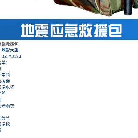
应急救援包
：鼎彰大禹
-YJ12J
单：
包
电筒
援绳
温水杯
斧
锯
光雨衣
饭盒
温毯
棒