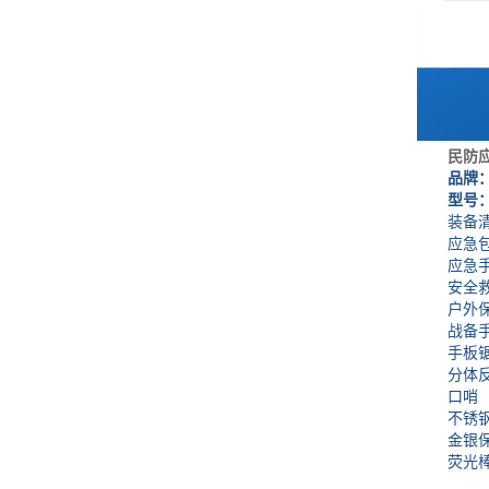
民防
品牌
型号：DZ
装备清
应急
应急手
安全救
户外保
战备手
手板
分体反
口哨
不锈钢
金银保
荧光