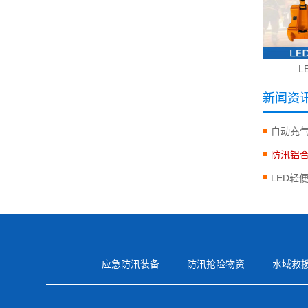
L
新闻资
自动充
防汛铝
LED轻
应急防汛装备
防汛抢险物资
水域救