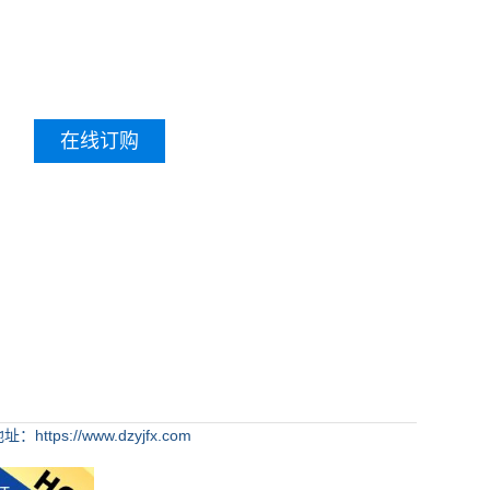
在线订购
：https://www.dzyjfx.com