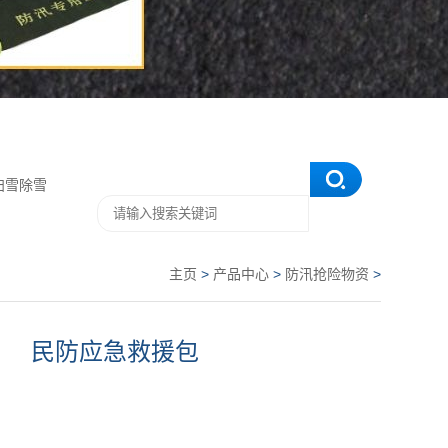
扫雪除雪
主页
>
产品中心
>
防汛抢险物资
>
民防应急救援包