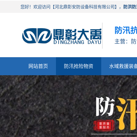
您好！欢迎访问【河北鼎彰安防设备科技有限公司】，
防洪防
防汛抗
主营：防
网站首页
防汛抢险物资
水域救援装