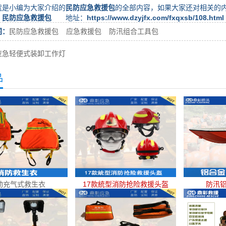
小编为大家介绍的
民防应急救援包
的全部内容，如果大家还对相关的
：
民防应急救援包
地址：
https://www.dzyjfx.com/fxqxsb/108.html
词：
民防应急救援包
应急救援包
防汛组合工具包
应急轻便式装卸工作灯
品
动充气式救生衣
17款統型消防抢险救援头盔
防汛