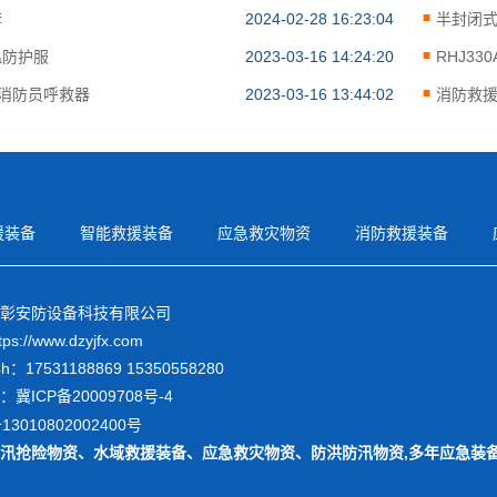
套
2024-02-28 16:23:04
半封闭
温防护服
2023-03-16 14:24:20
RHJ3
40消防员呼救器
2023-03-16 13:44:02
消防救
援装备
智能救援装备
应急救灾物资
消防救援装备
彰安防设备科技有限公司
://www.dzyjfx.com
：17531188869 15350558280
：
冀ICP备20009708号-4
3010802002400号
汛抢险物资
、
水域救援装备
、
应急救灾物资
、
防洪防汛物资
,多年应急装