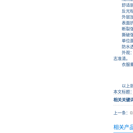
舒适层：
反光标志
外层加强
表面抗湿
断裂强力：
撕破强力：
单位面积质
防水透气层
外观：部
志准清。
衣服重：
以上就是
本文标题
相关关键
上一条：
相关产