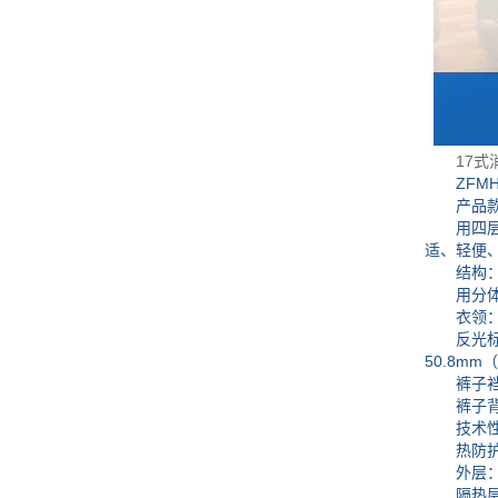
17
ZFMH
产品款式
用四层结
适、轻便
结构
用分体式
衣领：衣
反光标识
50.8m
裤子裆处
裤子背带
技术性
热防护性能
外层：阻
隔热层：