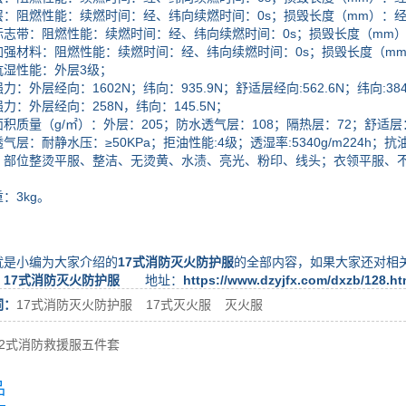
阻燃性能：续燃时间：经、纬向续燃时间：0s；损毁长度（mm）：经向
带：阻燃性能：续燃时间：经、纬向续燃时间：0s；损毁长度（mm）：
材料：阻燃性能：续燃时间：经、纬向续燃时间：0s；损毁长度（mm）
性能：外层3级；
外层经向：1602N；纬向：935.9N；舒适层经向:562.6N；纬向:384
外层经向：258N，纬向：145.5N；
量（g/㎡）：外层：205；防水透气层：108；隔热层：72；舒适层：
：耐静水压：≥50KPa；拒油性能:4级；透湿率:5340g/m224h；抗
位整烫平服、整洁、无烫黄、水渍、亮光、粉印、线头；衣领平服、不
3kg。
小编为大家介绍的
17式消防灭火防护服
的全部内容，如果大家还对相
：
17式消防灭火防护服
地址：
https://www.dzyjfx.com/dxzb/128.ht
词：
17式消防灭火防护服
17式灭火服
灭火服
02式消防救援服五件套
品