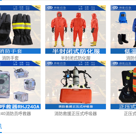
消防手套
半封闭式防化服
消防
J240消防员呼救器
消防救援正压式呼吸器
正压
讯