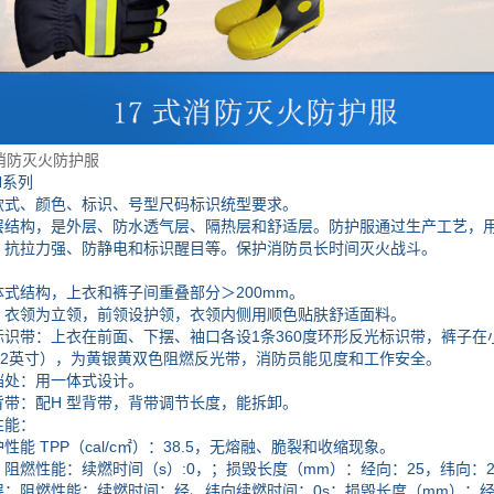
式消防灭火防护服
系列
、颜色、标识、号型尺码标识统型要求。
构，是外层、防水透气层、隔热层和舒适层。防护服通过生产工艺，用
、抗拉力强、防静电和标识醒目等。保护消防员长时间灭火战斗。
：
结构，上衣和裤子间重叠部分＞200mm。
领为立领，前领设护领，衣领内侧用顺色贴肤舒适面料。
带：上衣在前面、下摆、袖口各设1条360度环形反光标识带，裤子在小
m（2英寸），为黄银黄双色阻燃反光带，消防员能见度和工作安全。
：用一体式设计。
：配H 型背带，背带调节长度，能拆卸。
能：
 TPP（cal/c㎡）：38.5，无熔融、脆裂和收缩现象。
燃性能：续燃时间（s）:0，；损毁长度（mm）：经向：25，纬向：
阻燃性能：续燃时间：经、纬向续燃时间：0s；损毁长度（mm）：经向