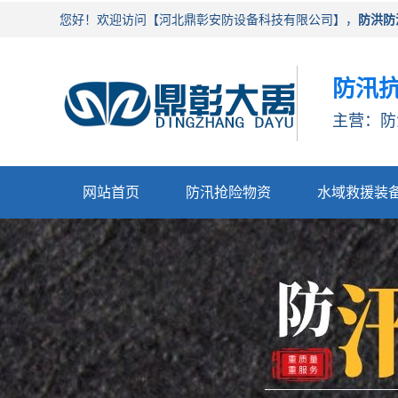
您好！欢迎访问【河北鼎彰安防设备科技有限公司】，
防洪防
防汛抗
主营：防
网站首页
防汛抢险物资
水域救援装