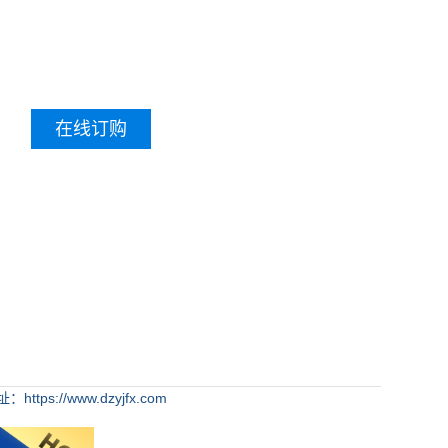
在线订购
https://www.dzyjfx.com