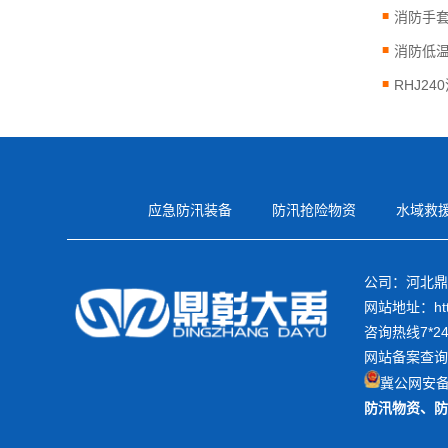
消防手
消防低
RHJ2
应急防汛装备
防汛抢险物资
水域救
公司：河北鼎
网站地址：https
咨询热线7*24h
网站备案查询
冀公网安备1
防汛物资
、
防