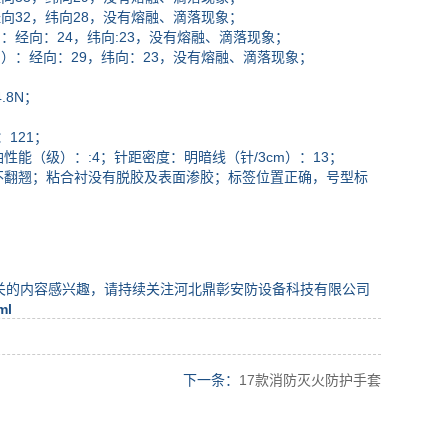
32，纬向28，没有熔融、滴落现象；
经向：24，纬向:23，没有熔融、滴落现象；
：经向：29，纬向：23，没有熔融、滴落现象；
.8N；
121；
油性能（级）：:4；针距密度：明暗线（针/3cm）：13；
翻翘；粘合衬没有脱胶及表面渗胶；标签位置正确，号型标
关的内容感兴趣，请持续关注河北鼎彰安防设备科技有限公司
ml
下一条：
17款消防灭火防护手套