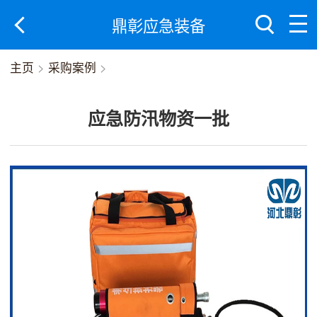
鼎彰应急装备
主页
>
采购案例
>
应急防汛物资一批