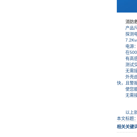
消防
产品尺寸：
探测电压：1
7.2Kv/5
电源：4
在500尺
有高感和
测试交流
无需接触
外壳由硬
快，且警
使您能找
无需接触
以上就是
本文标题
相关关键