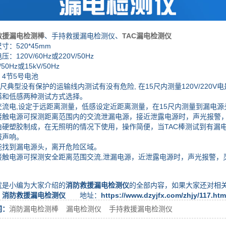
救援漏电检测棒
、手持救援漏电检测仪、
TAC漏电检测仪
520*45mm
20V/60Hz或220V/50Hz
0Hz或15kV/50Hz
节5号电池
典型没有保护的运输线内测试有没有危险, 在15尺内测量120V/220V
低感两种测试方式选择。
电,设定于远距离测量，低感设定近距离测量，在15尺内测量到漏电源
电源可探测距离范围内的交流泄漏电源，接近泄露电源时，声光报警，
塑胶制成，在无照明的情况下使用，操作简便，当TAC棒测试到有漏电
报声响。
到漏电源头，离开危险区域。
电源可探测安全距离范围交流,泄漏电源，近泄露电源时，声光报警，
小编为大家介绍的
消防救援漏电检测仪
的全部内容，如果大家还对相
：
消防救援漏电检测仪
地址：
https://www.dzyjfx.com/zhjy/117.htm
词：
消防漏电检测棒
漏电检测仪
手持救援漏电检测仪