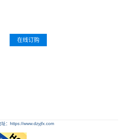
在线订购
：https://www.dzyjfx.com