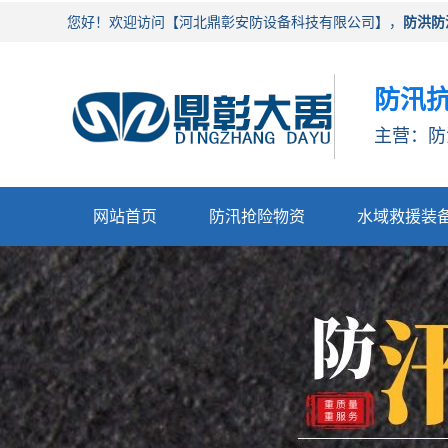
您好！欢迎访问【河北鼎彰安防设备科技有限公司】，
防洪防
防汛抗
主营：防
网站首页
防汛抢险物资
水域救援装