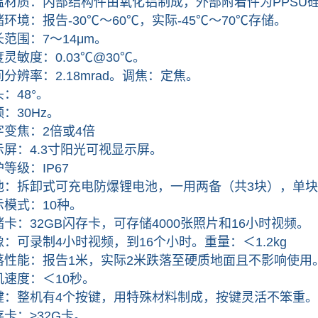
质：内部结构件由氧化铝制成，外部附着件为PPSU
：报告-30℃～60℃，实际-45℃～70℃存储。
围：7～14μm。
敏度：0.03℃@30℃。
率：2.18mrad。调焦：定焦。
48°。
30Hz。
焦：2倍或4倍
：4.3寸阳光可视显示屏。
级：IP67
拆卸式可充电防爆锂电池，一用两备（共3块），单块
式：10种。
：32GB闪存卡，可存储4000张照片和16小时视频。
可录制4小时视频，到16个小时。重量：＜1.2kg
能：报告1米，实际2米跌落至硬质地面且不影响使用
度：＜10秒。
整机有4个按键，用特殊材料制成，按键灵活不笨重。
：≥32G卡。