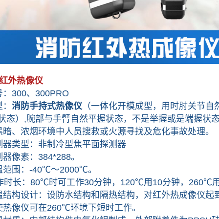
红外热像仪
00、300PRO
：
消防手持式热像仪
（一体化开模成型，用时肘关节自然
像状态）,腕部与手臂自然平握状态，不是举握或是端握状
、浓烟环境中人员搜救或火源寻找及危化事故处理。
类型：非制冷型焦平面探测器
素：384*288。
：-40℃～2000℃。
：80℃时可工作30分钟，120℃用10分钟，260℃
构设计：设防水结构和隔热结构，对红外热成像仪起到
使热像仪可在260℃环境下短时工作。