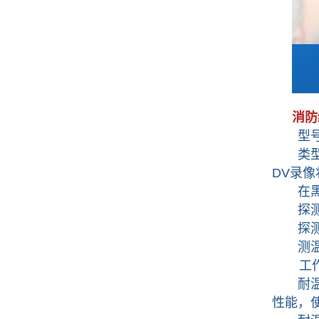
消防
型号：3
类型
DV录
在黑暗
探测器
探测器像
测温范围
工作时长
耐温结
性能，