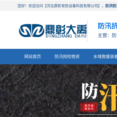
您好！欢迎访问【河北鼎彰安防设备科技有限公司】，
防洪防
防汛抗
主营：防
网站首页
防汛抢险物资
水域救援装