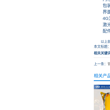
包装：
界面
4G无
激光指
配件：主
以上就是
本文标题
相关关键
上一条：
相关产