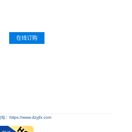
在线订购
：https://www.dzyjfx.com