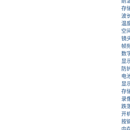
耐温材
存储环境
波长范
温度灵
空间分辨
镜头：
帧频：
数字变
显示屏
防护等
电池：
显示模
存储卡
录像：
跌落性
开机速
按键：
内存卡