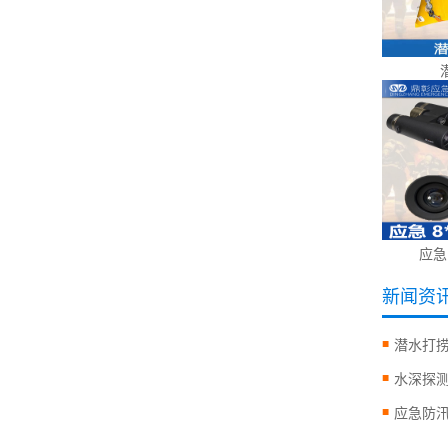
应急
新闻资
潜水打
水深探
应急防