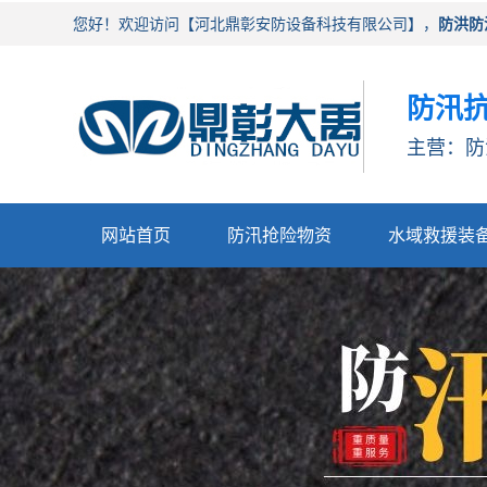
您好！欢迎访问【河北鼎彰安防设备科技有限公司】，
防洪防
防汛抗
主营：防
网站首页
防汛抢险物资
水域救援装